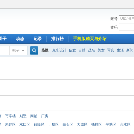
账号
密码
圈子
动态
记录
排行榜
手机版购买与介绍
热搜:
克米设计
信宜
自拍
茂名
美女
写真
生活
新闻
帖子
搜
索
寓
写字楼
别墅
商铺
厂房
区
朱砂区
水口区
镇隆区
丁堡区
白石区
大成区
钱排区
平塘区
合水区