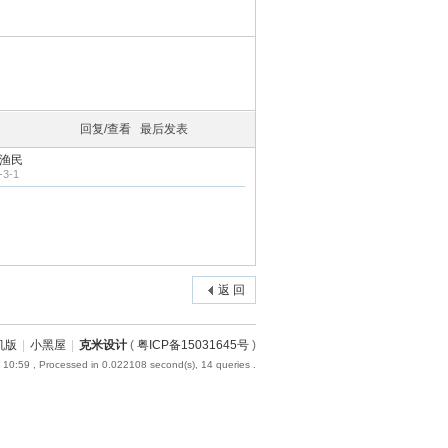
回复/查看
最后发表
渔民
-3-1
返 回
机版
|
小黑屋
|
克米设计
(
粤ICP备15031645号
)
 10:59
, Processed in 0.022108 second(s), 14 queries .