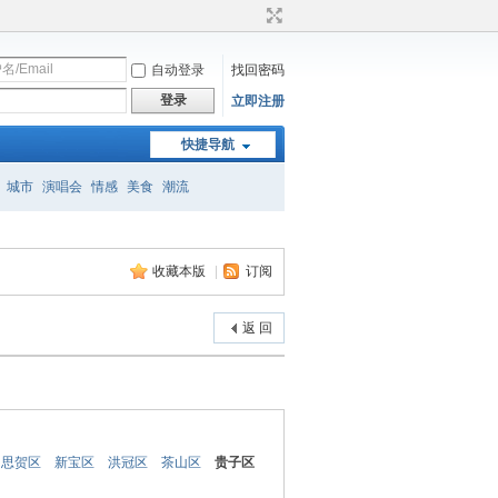
自动登录
找回密码
登录
立即注册
快捷导航
城市
演唱会
情感
美食
潮流
收藏本版
|
订阅
返 回
思贺区
新宝区
洪冠区
茶山区
贵子区