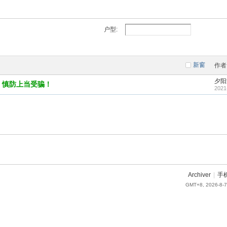
户型:
新窗
作者
夕阳
，慎防上当受骗！
2021
Archiver
|
手
GMT+8, 2026-8-7