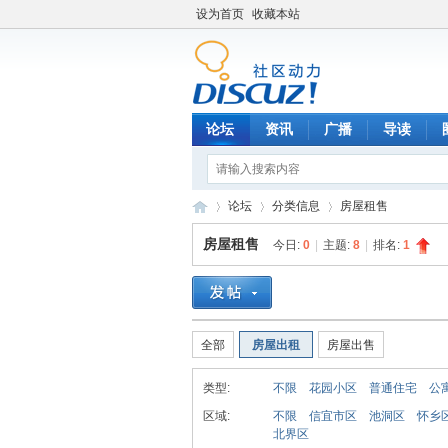
设为首页
收藏本站
论坛
资讯
广播
导读
论坛
分类信息
房屋租售
房屋租售
今日:
0
|
主题:
8
|
排名:
1
C
»
›
›
全部
房屋出租
房屋出售
类型:
不限
花园小区
普通住宅
公
区域:
不限
信宜市区
池洞区
怀乡
北界区