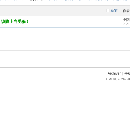
新窗
作者
夕阳
，慎防上当受骗！
2021
Archiver
|
手
GMT+8, 2026-8-8