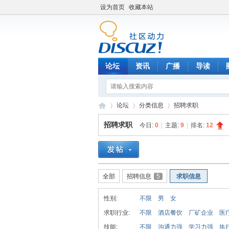
设为首页
收藏本站
论坛
资讯
广播
导读
论坛
分类信息
招聘求职
招聘求职
今日:
0
|
主题:
9
|
排名:
12
C
»
›
›
全部
招聘信息
5
求职信息
性别:
不限
男
女
求职行业:
不限
酒店餐饮
厂矿企业
医
技能:
不限
沟通力强
学习力强
执