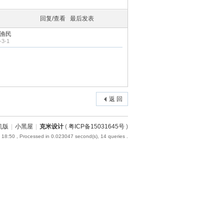
回复/查看
最后发表
渔民
-3-1
返 回
机版
|
小黑屋
|
克米设计
(
粤ICP备15031645号
)
 18:50
, Processed in 0.023047 second(s), 14 queries .