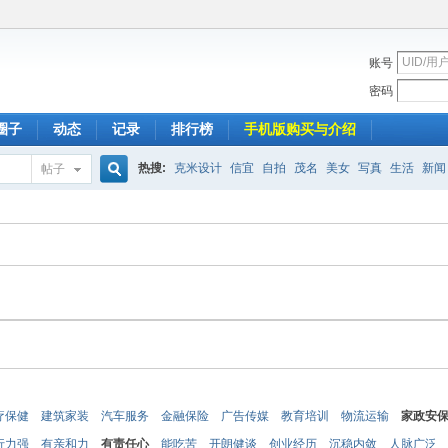
账号
密码
圈子
动态
记录
排行榜
手机版购买与介绍
热搜:
克米设计
信宜
自拍
茂名
美女
写真
生活
新闻
帖子
搜
索
疗保健
建筑家装
汽车服务
金融保险
广告传媒
教育培训
物流运输
家政安
行力强
有亲和力
有责任心
能吃苦
开朗健谈
创业经历
沉稳内敛
人脉广泛