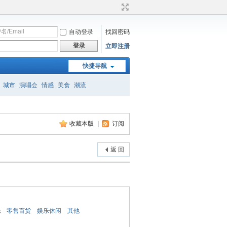
自动登录
找回密码
登录
立即注册
快捷导航
城市
演唱会
情感
美食
潮流
收藏本版
|
订阅
返 回
保
零售百货
娱乐休闲
其他