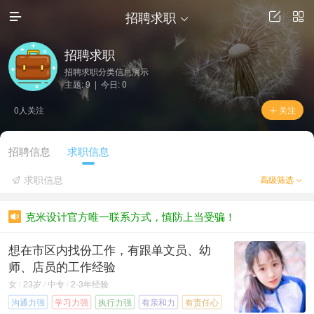
招聘求职









日志
相册
标签
搜索
访问推广
招聘求职
招聘求职分类信息演示

主题: 9 | 今日: 0
访问电脑版
0人关注
关注

招聘信息
求职信息
求职信息
高级筛选


克米设计官方唯一联系方式，慎防上当受骗！

想在市区内找份工作，有跟单文员、幼
师、店员的工作经验
女
/
23岁
/
中专
/
2-3年经验
沟通力强
学习力强
执行力强
有亲和力
有责任心