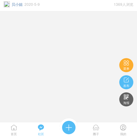
能吃苦
开朗健谈
人脉广泛
贝小姐
2020-5-9
1369人浏览

菜单

发布

海报





首页
社区
圈子
我的