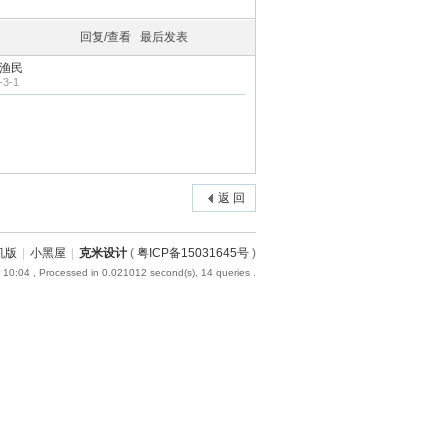
回复/查看
最后发表
渔民
-3-1
返 回
机版
|
小黑屋
|
克米设计
(
粤ICP备15031645号
)
 10:04
, Processed in 0.021012 second(s), 14 queries .