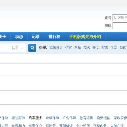
账号
密码
圈子
动态
记录
排行榜
手机版购买与介绍
热搜:
克米设计
信宜
自拍
茂名
美女
写真
生活
新闻
帖子
搜
索
疗保健
建筑家装
汽车服务
金融保险
广告传媒
教育培训
物流运输
家政安
行力强
有亲和力
有责任心
能吃苦
开朗健谈
创业经历
沉稳内敛
人脉广泛