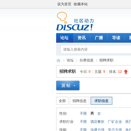
设为首页
收藏本站
论坛
资讯
广播
导读
论坛
分类信息
招聘求职
招聘求职
今日:
0
|
主题:
9
|
排名:
12
C
»
›
›
全部
招聘信息
求职信息
性别:
不限
男
女
求职行业:
不限
酒店餐饮
厂矿企业
医
技能:
不限
沟通力强
学习力强
执