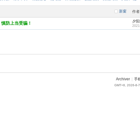
新窗
作者
夕阳
，慎防上当受骗！
2021
Archiver
|
手
GMT+8, 2026-8-7