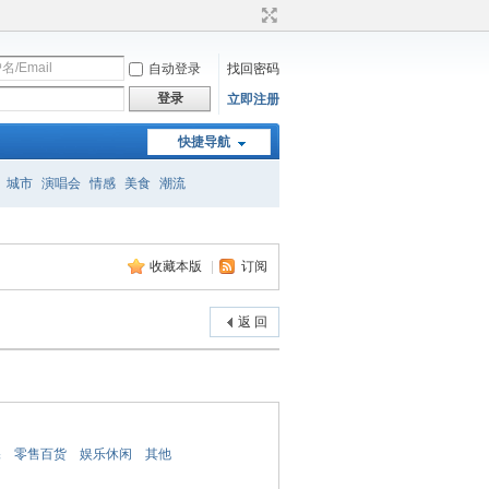
自动登录
找回密码
登录
立即注册
快捷导航
城市
演唱会
情感
美食
潮流
收藏本版
|
订阅
返 回
保
零售百货
娱乐休闲
其他