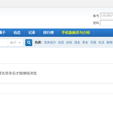
账号
密码
圈子
动态
记录
排行榜
手机版购买与介绍
热搜:
克米设计
信宜
自拍
茂名
美女
写真
生活
新闻
帖子
搜
索
请先登录后才能继续浏览