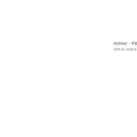
Archiver
|
手
GMT+8, 2026-8-