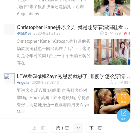
我们带来了很多快乐还是搞笑，近期
Angelababy ...
Christopher Kane拼尽全力 就是想穿着洞洞鞋看秀不再是件土掉渣的事！
夕阳渔民
2020-9-21 21:23
2
789
4



Christopher Kane与Crocs合作打造的秀
场款洞洞鞋也一同出现在了T台上，这绝
对是今年时装周T台上一个个丑萌丑萌的
存在 ...
LFW看Gigi和Zayn秀恩爱就够了 顺便学怎么穿情侣装
Angelia
2020-8-28 08:13
0
897


要说这次LFW最“闪瞎眼”的头排客绝对

非Gigi Hadid莫属！并不是说Gigi穿得多
菜单
夸张，而是她身边一直跟着帅男友Zayn
Mali ...

发布
上一页
第 1 页
下一页
