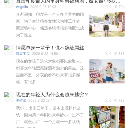
直击印度最大的单身宅男福利地，妓女最小5岁，最低6元便成交
Angelia
2020-9-26 10:08
0
794


众所周知，印度是一个人多且贫穷的国
家，为了生计很多女性沦为性工作者，
而运输中心、偏远乡镇等很多地区也成
为了性交 ...
情愿单身一辈子！也不嫁给屌丝
绿豆宝贝
2020-9-22 14:50
0
818


现在的女孩子追求对象都要以貌取人。
都喜欢年轻漂亮潇洒有魅力的男生。这
里面不乏，外表的看不出来有很多屌
丝。有很多 ...
现在的年轻人为什么会越来越穷？
奥特蛋
2020-9-22 09:44
0
789


我97，出来三年了，基本上没挣什么
钱，因为第一年刚出来年龄小，进不了
厂，就做小厂，一个月就一千多块钱，