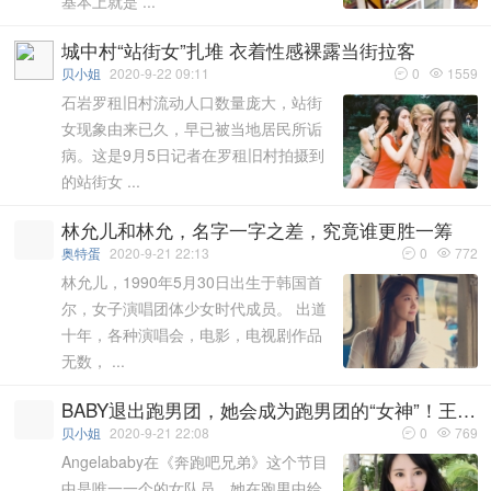
基本上就是 ...
城中村“站街女”扎堆 衣着性感裸露当街拉客
贝小姐
2020-9-22 09:11
0
1559


石岩罗租旧村流动人口数量庞大，站街
女现象由来已久，早已被当地居民所诟
病。这是9月5日记者在罗租旧村拍摄到
的站街女 ...
林允儿和林允，名字一字之差，究竟谁更胜一筹
奥特蛋
2020-9-21 22:13
0
772


林允儿，1990年5月30日出生于韩国首
尔，女子演唱团体少女时代成员。 出道
十年，各种演唱会，电影，电视剧作品
无数， ...
BABY退出跑男团，她会成为跑男团的“女神”！王宝强回归了？
贝小姐
2020-9-21 22:08
0
769


Angelababy在《奔跑吧兄弟》这个节目
中是唯一一个的女队员，她在跑男中给