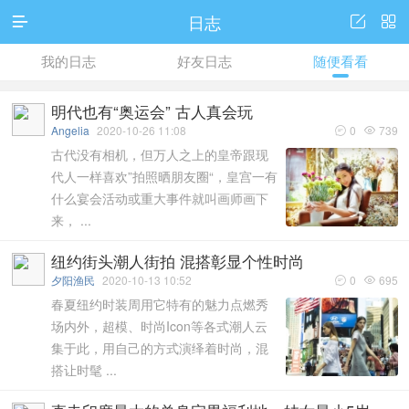
日志








我的日志
好友日志
随便看看
日志
相册
标签
搜索
访问推广

明代也有“奥运会” 古人真会玩
Angelia
2020-10-26 11:08
0
739


访问电脑版
古代没有相机，但万人之上的皇帝跟现
代人一样喜欢”拍照晒朋友圈“，皇宫一有
什么宴会活动或重大事件就叫画师画下
来， ...
纽约街头潮人街拍 混搭彰显个性时尚
夕阳渔民
2020-10-13 10:52
0
695


春夏纽约时装周用它特有的魅力点燃秀
场内外，超模、时尚Icon等各式潮人云
集于此，用自己的方式演绎着时尚，混
搭让时髦 ...